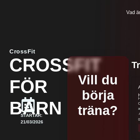
Vad är
CrossFit
CROSSFIT
T
Vill du
FÖR
börja
BARN
träna?
a
STARTAR:
0
21/03/2026