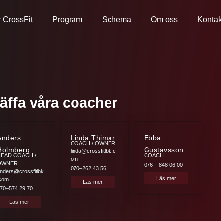
 CrossFit
Program
Schema
Om oss
Kontak
räffa våra coacher
Anders
Linda Thimar
Ebba
COACH / OWNER
Holmberg
Gustavsson
linda@crossfitlbk.c
HEAD COACH /
COACH
om
OWNER
076 – 848 06 00
070–262 43 56
nders@crossfitlbk
Läs mer
.com
Läs mer
70–574 29 70
Läs mer